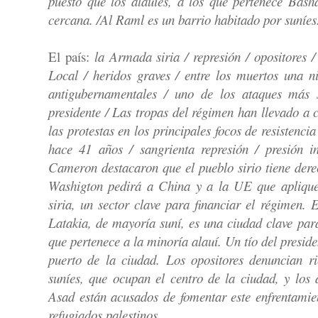
puesto que los alauíes, a los que pertenece Bash
cercana. /Al Raml es un barrio habitado por suníe
El país:
la Armada siria / represión / opositores 
Local / heridos graves / entre los muertos una n
antigubernamentales / uno de los ataques más s
presidente / Las tropas del régimen han llevado a 
las protestas en los principales focos de resistenci
hace 41 años / sangrienta represión / presión i
Cameron destacaron que el pueblo sirio tiene der
Washigton pedirá a China y a la UE que apliquen
siria, un sector clave para financiar el régimen.
Latakia, de mayoría suní, es una ciudad clave par
que pertenece a la minoría alauí. Un tío del preside
puerto de la ciudad. Los opositores denuncian ri
suníes, que ocupan el centro de la ciudad, y los 
Asad están acusados de fomentar este enfrentami
refugiados palestinos.