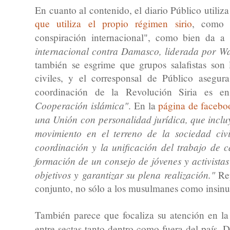
En cuanto al contenido, el diario Público utiliz
que utiliza el propio régimen sirio
, como 
conspiración internacional", como bien da a 
internacional contra Damasco, liderada por W
también se esgrime que grupos salafistas son 
civiles, y el corresponsal de Público asegu
coordinación de la Revolución Siria es e
Cooperación islámica"
. En la
página de facebo
una
Unión con
personalidad jurídica
, que inclu
movimiento
en el terreno
de la sociedad civi
coordinación
y la unificación
del trabajo de 
formación de
un consejo de
jóvenes y
activistas
objetivos
y garantizar su
plena realización
."
Rep
conjunto, no sólo a los musulmanes como insin
También parece que focaliza su atención en la
entre sectas tanto dentro como fuera del país. 