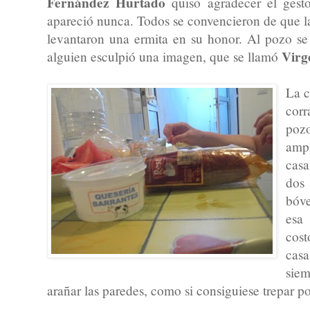
Fernández Hurtado
quiso agradecer el gest
apareció nunca. Todos se convencieron de que l
levantaron una ermita en su honor. Al pozo se
Virg
alguien esculpió una imagen, que se llamó
La c
corr
poz
ampl
casa
dos
bóv
esa 
cost
cas
siem
arañar las paredes, como si consiguiese trepar por