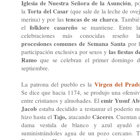
Iglesia de Nuestra Señora de la Asunción
, p
Torta del Casar
la
(que sale de la leche de ove
tencas de su charca
merina) y por las
. Tambié
folklore casareño
el
se mantiene. Entre la
celebraciones más conocidas reseño la
procesiones comunes de Semana Santa
por l
las fiestas d
participación exclusiva por sexos y
Ramo
que se celebran el primer domingo d
septiembre.
Virgen del Prad
La patrona del pueblo es la
Se dice que hacia 1174, se produjo una ofensi
emir Yusuf Ab
entre cristianos y almohades. El
Jacob
estaba decidido a restaurar el poderío 
Tajo,
Cáceres
hizo hasta el
atacando
. Cuentan q
dama vestida de blanco y azul ayudó en 
suministrándoles agua de un pozo cercano. Tr